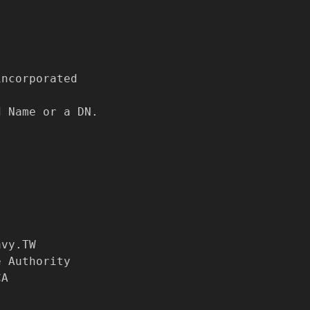
ncorporated

 Name or a DN.

vy.TW

 Authority

A
