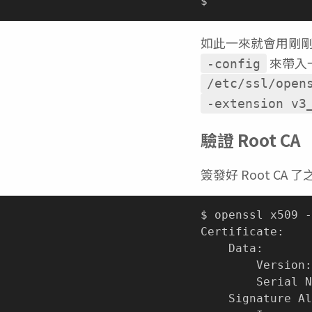
如此一來就會用剛剛的 
來帶入
-config
/etc/ssl/open
-extension v3
驗證 Root CA
簽發好 Root C
$ openssl x509 -
Certificate:

    Data:

        Version:
        Serial N
    Signature Al