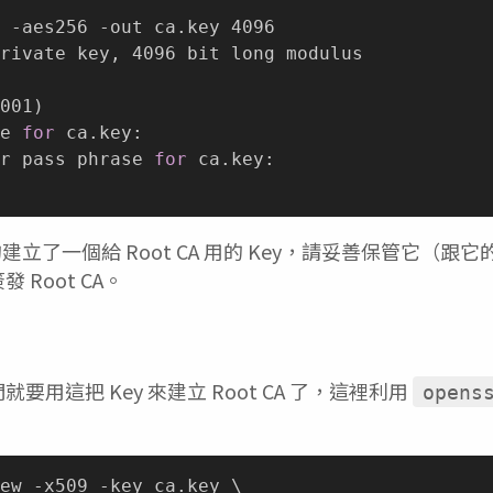
 -aes256 -out ca.key 4096

001
)
e 
for
 ca.key:

r pass phrase 
for
 ca.key:

立了一個給 Root CA 用的 Key，請妥善保管它（跟
發 Root CA。
們就要用這把 Key 來建立 Root CA 了，這裡利用
opens
ew -x509 -key ca.key \
