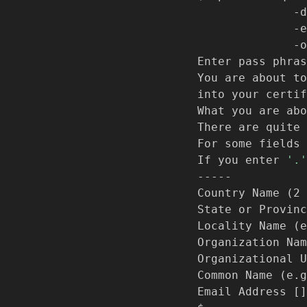
              -d
              -e
              -o
Enter pass phras
You are about to
into your certif
What you are abo
There are quite 
For some fields 
If you enter 
'.'
-----

Country Name 
(
2 
State or Provinc
Locality Name 
(
e
Organization Nam
Organizational U
Common Name 
(
e.g
Email Address 
[
]