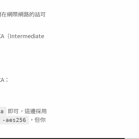
開在網際網路的話可
ntermediate
CA：
即可，這邊採用
sa
，但你
-aes256