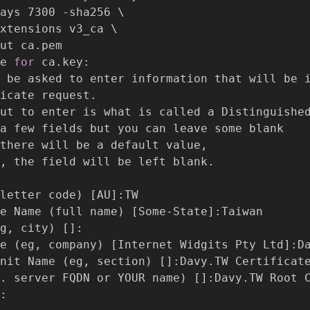
ays 7300 -sha256 \

xtensions v3_ca \

ut ca.pem

e 
for
 ca.key:

 be asked to enter information that will be i
icate request.

ut to enter is what is called a Distinguished
a few fields but you can leave some blank

there will be a default value,

, the field will be left blank.

letter code
)
[
AU
]
:TW

e Name 
(
full name
)
[
Some-State
]
:Taiwan

g, city
)
[
]
:

e 
(
eg, company
)
[
Internet Widgits Pty Ltd
]
:Da
nit Name 
(
eg, section
)
[
]
:Davy.TW Certificate
. server FQDN or YOUR name
)
[
]
:Davy.TW Root C
:
