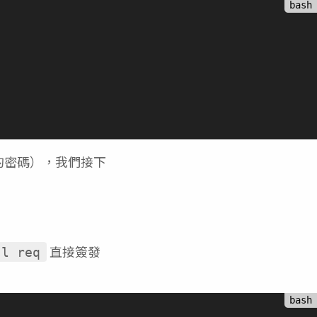
它的密碼），我們接下
直接簽發
sl req