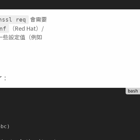
會需要
nssl req
（Red Hat）/
nf
義好一些設定值（例如
了：
ebc
)