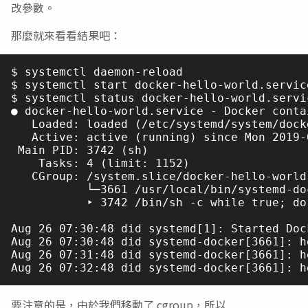
改參數。
那麼就來看看結果吧：
$ systemctl daemon-reload

$ systemctl start docker-hello-world.service
$ systemctl status docker-hello-world.servic
● docker-hello-world.service - Docker conta
   Loaded: loaded (/etc/systemd/system/dock
   Active: active (running) since Mon 2019-
 Main PID: 3742 (sh)

    Tasks: 4 (limit: 1152)

   CGroup: /system.slice/docker-hello-world.
           └─3661 /usr/local/bin/systemd-do
           ‣ 3742 /bin/sh -c while true; do
Aug 26 07:30:48 did systemd[1]: Started Doc
Aug 26 07:30:48 did systemd-docker[3661]: he
Aug 26 07:31:48 did systemd-docker[3661]: he
要注意的是，由於我們移動了 cgroup，所以