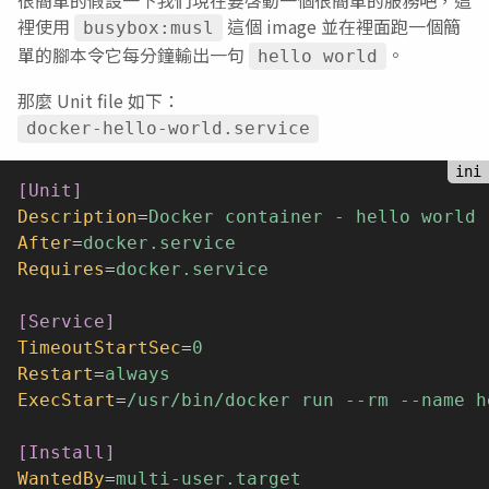
裡使用
這個 image 並在裡面跑一個簡
busybox:musl
單的腳本令它每分鐘輸出一句
。
hello world
那麼 Unit file 如下：
docker-hello-world.service
[Unit]
Description
=
Docker container - hello world
After
=
docker.service
Requires
=
docker.service
[Service]
TimeoutStartSec
=
0
Restart
=
always
ExecStart
=
/usr/bin/docker run --rm --name h
[Install]
WantedBy
=
multi-user.target