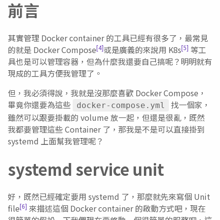
前言
其實管理 Docker container 的工具已經有很多了，最常見
[4]
[5]
的就是 Docker Compose
或是廣義的來說用 K8s
等工
具也是可以管理容器，但為什麼我還要自己搞呢？明明就有
現成的工具方便我管理了。
但，我必須得說，我就是沒那麼喜歡 Docker Compose，
畢竟你還要為這些
找一個家，
docker-compose.yml
雖然可以跟要掛載的 volume 放一起，但還是很亂，既然
我都要管理這些 Container 了，那我是不是可以直接掛到
systemd 上面幫我管理呢？
systemd service unit
好，既然已經確定要用 systemd 了，那麼就先來寫個 Unit
[6]
file
來描述這個 Docker container 的啟動方式吧，現在
很簡單的假設一下我們現在要啓動一個很簡單的服務吧，這