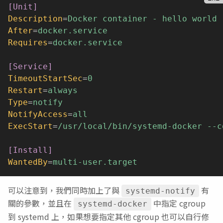
[Unit]
Description
=
Docker container - hello world
After
=
docker.service
Requires
=
docker.service
[Service]
TimeoutStartSec
=
0
Restart
=
always
Type
=
notify
NotifyAccess
=
all
ExecStart
=
/usr/local/bin/systemd-docker --c
[Install]
WantedBy
=
multi-user.target
可以注意到，我們同時加上了與
有
systemd-notify
關的參數，並且在
中指定 cgroup
systemd-docker
到 systemd 上，如果想要指定其他 cgroup 也可以自行修