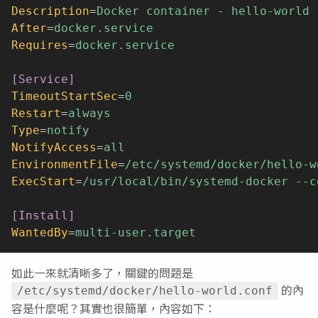
Description
=
Docker container - hello-world
After
=
docker.service
Requires
=
docker.service
[Service]
TimeoutStartSec
=
0
Restart
=
always
Type
=
notify
NotifyAccess
=
all
EnvironmentFile
=
/etc/systemd/docker/hello-w
ExecStart
=
/usr/local/bin/systemd-docker --c
[Install]
WantedBy
=
multi-user.target
如此一來就清晰多了，關鍵的問題是
的內
/etc/systemd/docker/hello-world.conf
容是什麼呢？其實也很簡單，內容如下：