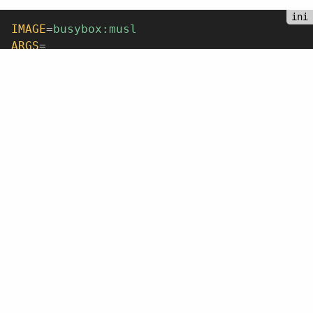
IMAGE
=
busybox:musl
ARGS
=
CMD
=
sh -c 'while true; do echo hello world;
而 systemd 在讀取這個檔案之後會把裡面的內容設成環境
變數，並填入
中，整個 unit file 最後就會
ExecStart
變成這樣：
[Unit]
Description
=
Docker container - hello-world
After
=
docker.service
Requires
=
docker.service
[Service]
TimeoutStartSec
=
0
Restart
=
always
Type
=
notify