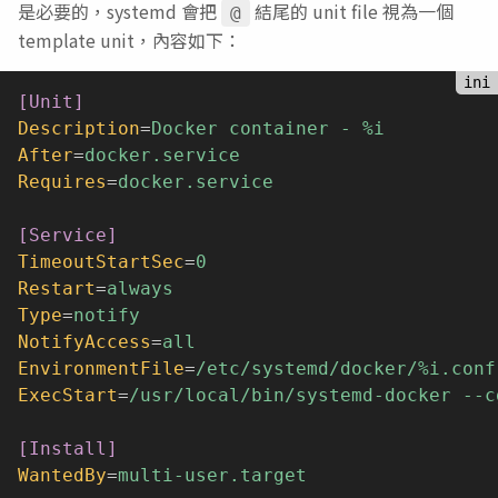
是必要的，systemd 會把
結尾的 unit file 視為一個
@
template unit，內容如下：
[Unit]
Description
=
Docker container - %i
After
=
docker.service
Requires
=
docker.service
[Service]
TimeoutStartSec
=
0
Restart
=
always
Type
=
notify
NotifyAccess
=
all
EnvironmentFile
=
/etc/systemd/docker/%i.conf
ExecStart
=
/usr/local/bin/systemd-docker --c
[Install]
WantedBy
=
multi-user.target