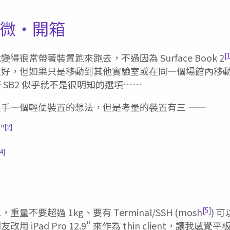
ate 微・開箱
[
得很常帶著裝置跑來跑去，不過因為 Surface Book 2
還好，但如果只是移動到其他實驗室或在同一個場館內移
 SB2 似乎就不是很明知的選項……
手一個輕便裝置的想法，但是考量的裝置有三 ——
[2]
9"
4]
[5]
不要超過 1kg、要有 Terminal/SSH (mosh
) 
 iPad Pro 12.9" 來作為 thin client，讓我