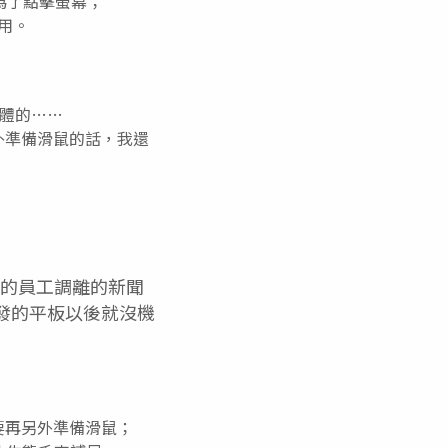
為了點擊螢幕；
使用。
記憶體的……
額外準備滑鼠的話，我還
門的員工調離的新聞
 自己研發的平板以後就沒機
需要再另外準備滑鼠；