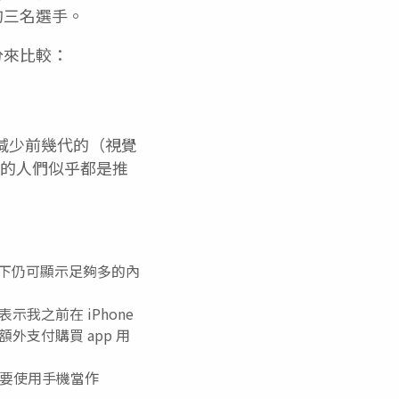
的三名選手。
分來比較：
，減少前幾代的（視覺
式開發的人們似乎都是推
形下仍可顯示足夠多的內
示我之前在 iPhone
額外支付購買 app 用
要使用手機當作