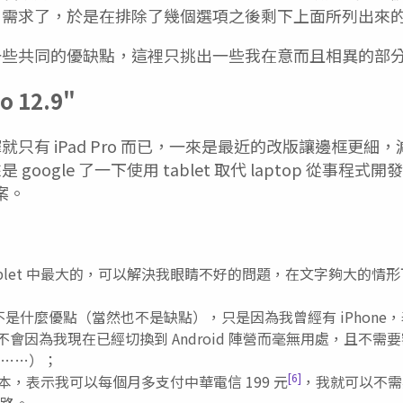
用需求了，於是在排除了幾個選項之後剩下上面所列出來
一些共同的優缺點，這裡只挑出一些我在意而且相異的部
o 12.9"
只有 iPad Pro 而已，一來是最近的改版讓邊框更細
google 了一下使用 tablet 取代 laptop 從事程
方案。
ablet 中最大的，可以解決我眼睛不好的問題，在文字夠大的情
不是什麼優點（當然也不是缺點），只是因為我曾經有 iPhone，表
以不會因為我現在已經切換到 Android 陣營而毫無用處，且不需要
……）；
[6]
uar 版本，表示我可以每個月多支付中華電信 199 元
，我就可以不需
網路。