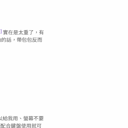
1]
實在是太重了，有
動的話，帶包包反而
可以給我用、螢幕不要
感覺平板配合鍵盤使用就可