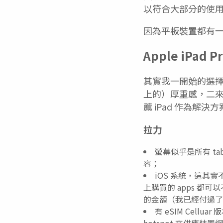
以符合大部分的使
因為平板裝置都有
Apple iPad Pr
其實我一開始的選擇就
上的）厚重感，二來是 
薦 iPad 作為解決
拉力
螢幕似乎是所有 t
容；
iOS 系統，這其實
上購買的 apps 都可
的金額（我已經付過了
有 eSIM Cell
hotspot 來供應裝置