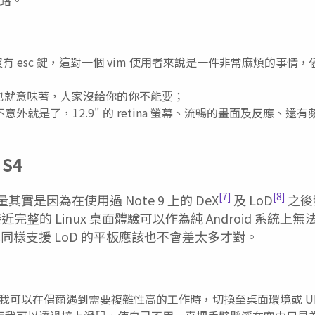
oard 沒有 esc 鍵，這對一個 vim 使用者來說是一件非常麻煩的
同時也就意味著，人家沒給你的你不能要；
外就是了，12.9" 的 retina 螢幕、流暢的畫面及反應、還有蘋
 S4
[7]
[8]
考量其實是因為在使用過 Note 9 上的 DeX
及 LoD
之後
完整的 Linux 桌面體驗可以作為純 Android 系統上
，表示同樣支援 LoD 的平板應該也不會差太多才對。
oD，我可以在偶爾遇到需要複雜性高的工作時，切換至桌面環境或 Ub