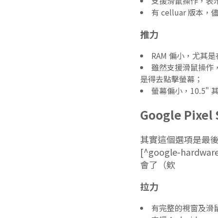
支援滑鼠操作，表
有 celluar 版
推力
RAM 偏小，尤其是在
雖然支援滑鼠操作，但
是得去點擊螢幕；
螢幕偏小，10.5
Google Pixel 
其實這個選項是最後
[^google-har
會了（欸
拉力
有完整的視窗及滑鼠操