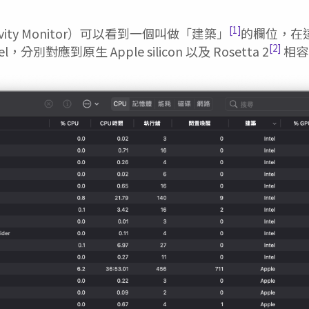
[1]
vity Monitor）可以看到一個叫做「建築」
的欄位，在
[2]
el，分別對應到原生 Apple silicon 以及 Rosetta 2
相容的