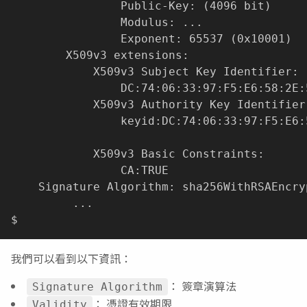
                Public-Key: 
(
4096 bit
)
                Modulus: 
..
.

                Exponent: 65537 
(
0x10001
)
        X509v3 extensions:

            X509v3 Subject Key Identifier:

                DC:74:06:33:97:F5:E6:58:2E:
            X509v3 Authority Key Identifier:
                keyid:DC:74:06:33:97:F5:E6:
            X509v3 Basic Constraints:

                CA:TRUE

    Signature Algorithm: sha256WithRSAEncryp
..
.

我們可以看到以下資訊：
： 簽章演算法
Signature Algorithm
： 憑證有效期限
Validity