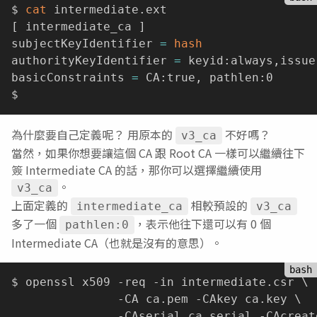
$ 
cat
[
 intermediate_ca 
]
subjectKeyIdentifier 
=
hash
authorityKeyIdentifier 
=
 keyid:always,issuer
basicConstraints 
=
 CA:true, pathlen:0

為什麼要自己定義呢？ 用原本的
不好嗎？
v3_ca
當然，如果你想要讓這個 CA 跟 Root CA 一樣可以繼續往下
簽 Intermediate CA 的話，那你可以選擇繼續使用
。
v3_ca
上面定義的
相較預設的
intermediate_ca
v3_ca
多了一個
，表示他往下還可以有 0 個
pathlen:0
Intermediate CA（也就是沒有的意思）。
$ openssl x509 -req -in intermediate.csr \

               -CA ca.pem -CAkey ca.key \

               -CAserial ca.serial -CAcreate