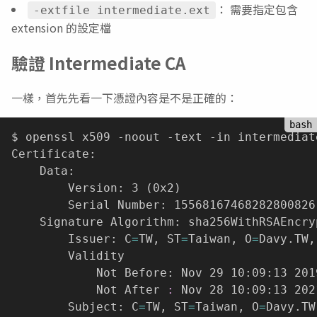
： 需要指定包含
-extfile intermediate.ext
extension 的設定檔
驗證 Intermediate CA
一樣，首先先看一下憑證內容是不是正確的：
$ openssl x509 -noout -text -in intermediate
Certificate:

    Data:

        Version: 3 
(
0x2
)
        Serial Number: 15568167468282800826
    Signature Algorithm: sha256WithRSAEncryp
        Issuer: C
=
TW, ST
=
Taiwan, O
=
Davy.TW,
        Validity

            Not Before: Nov 29 10:09:13 2019
            Not After 
:
 Nov 28 10:09:13 2021
        Subject: C
=
TW, ST
=
Taiwan, O
=
Davy.TW