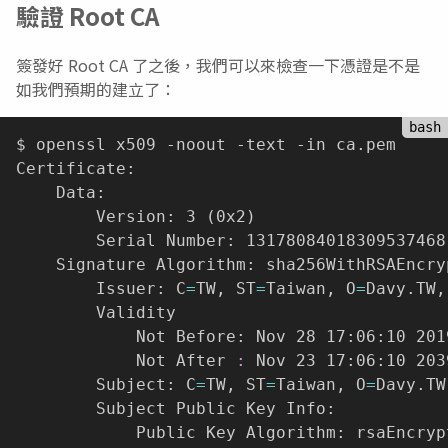
驗證 Root CA
簽發好 Root CA 了之後，我們可以來檢查一下憑證是不是
如我們預期的建立了：
$ openssl x509 -noout -text -in ca.pem

Certificate:

    Data:

        Version: 3 
(
0x2
)
        Serial Number: 13178084018309537468
    Signature Algorithm: sha256WithRSAEncryp
        Issuer: C
=
TW, ST
=
Taiwan, O
=
Davy.TW,
        Validity

            Not Before: Nov 28 17:06:10 2019
            Not After 
:
 Nov 23 17:06:10 2039
        Subject: C
=
TW, ST
=
Taiwan, O
=
Davy.TW
        Subject Public Key Info:

            Public Key Algorithm: rsaEncrypt