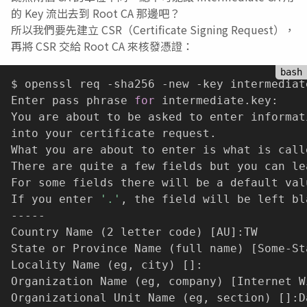
的 Key 流出去到 Root CA 那邊吧？
所以我們要先建立 CSR（Certificate Signing Request），
再將 CSR 交給 Root CA 來核發憑證：
$ openssl req -sha256 -new -key intermediat
Enter pass phrase 
for
 intermediate.key:

You are about to be asked to enter informat
into your certificate request.

What you are about to enter is what is call
There are quite a few fields but you can le
For some fields there will be a default valu
If you enter 
'.'
, the field will be left bla
-----

Country Name 
(
2 letter code
)
[
AU
]
:TW

State or Province Name 
(
full name
)
[
Some-St
Locality Name 
(
eg, city
)
[
]
:

Organization Name 
(
eg, company
)
[
Internet W
Organizational Unit Name 
(
eg, section
)
[
]
:D