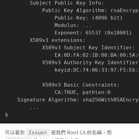
        Subject Public Key Info:

            Public Key Algorithm: rsaEncrypt
                Public-Key: 
(
4096 bit
)
                Modulus: 
..
.

                Exponent: 65537 
(
0x10001
)
        X509v3 extensions:

            X509v3 Subject Key Identifier:

                EA:0D:FA:82:1B:80:BA:00:5A:
            X509v3 Authority Key Identifier:
                keyid:DC:74:06:33:97:F5:E6:
            X509v3 Basic Constraints:

                CA:TRUE, pathlen:0

    Signature Algorithm: sha256WithRSAEncryp
..
.

可以看到
是我們 Root CA 的名稱，而
Issuer