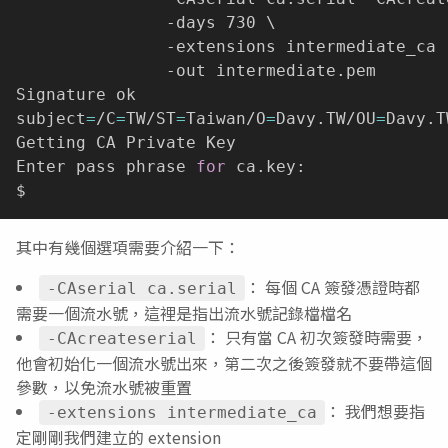
               -days 730 \

               -extensions intermediate_ca 
               -out intermediate.pem

Signature ok

subject
=
/C
=
TW/ST
=
Taiwan/O
=
Davy.TW/OU
=
Davy.T
Getting CA Private Key

Enter pass phrase 
for
 ca.key:

其中有幾個選項需要介紹一下：
： 每個 CA 簽發憑證時都
-CAserial ca.serial
需要一個流水號，這裡是指出流水號記錄檔檔名
： 只有當 CA 初次簽發時需要，
-CAcreateserial
他會初始化一個流水號出來，第二次之後簽發就不要帶這個
參數，以免流水號被重置
： 我們想要指
-extensions intermediate_ca
定剛剛我們建立的 extension