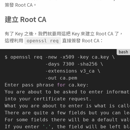
簽發 Root CA。
建立 Root CA
有了 Key 之後，我們就要用這把 Key 來建立 Root CA 了，
這裡利用
直接簽發 Root CA：
openssl req
$ openssl req -new -x509 -key ca.key \

              -days 7300 -sha256 \

              -extensions v3_ca \

              -out ca.pem

Enter pass phrase 
for
 ca.key:

You are about to be asked to enter informat
into your certificate request.

What you are about to enter is what is call
There are quite a few fields but you can le
For some fields there will be a default valu
If you enter 
'.'
, the field will be left bla