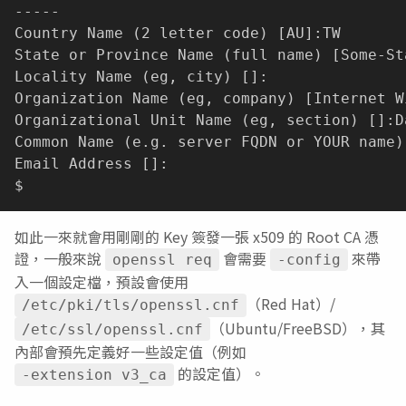
-----

Country Name 
(
2 letter code
)
[
AU
]
:TW

State or Province Name 
(
full name
)
[
Some-St
Locality Name 
(
eg, city
)
[
]
:

Organization Name 
(
eg, company
)
[
Internet W
Organizational Unit Name 
(
eg, section
)
[
]
:D
Common Name 
(
e.g. server FQDN or YOUR name
)
Email Address 
[
]
:

如此一來就會用剛剛的 Key 簽發一張 x509 的 Root CA 憑
證，一般來說
會需要
來帶
openssl req
-config
入一個設定檔，預設會使用
（Red Hat）/
/etc/pki/tls/openssl.cnf
（Ubuntu/FreeBSD），其
/etc/ssl/openssl.cnf
內部會預先定義好一些設定值（例如
的設定值）。
-extension v3_ca