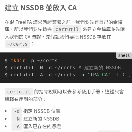
建立 NSSDB 並放入 CA
在跟 FreeIPA 請求憑證簽署之前，我們要先有自己的金鑰
庫，所以我們要先透過
來建立金鑰庫並先匯
certutil
入我們的 CA 憑證，先假設我們要把 NSSDB 存放在
：
~/certs
$ 
mkdir
 -p ~/certs

$ certutil -N -d ~/certs 
# 建立新的 NSSDB
$ certutil -A -d ~/certs -n 
'IPA CA'
 -t CT,
的指令說明可以去參考使用手冊，這裡只會
certutil
解釋有用到的部分：
指定 NSSDB 位置
-d
建立新的 NSSDB
-N
匯入已存在的憑證
-A