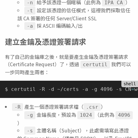
給予該憑證一個暱稱（此例為
）
-n
IPA CA
設定該憑證的信任模式，這裡我們採取信任
-t
該 CA 簽署的任何 Server/Client SSL
採 ASCII 編碼輸入/出
-a
建立金鑰及憑證簽署請求
有了自己的金鑰庫之後，就是要產生金鑰及憑證簽署請求
（Certificate Request）了，透過
我們可以
certutil
一步同時產生兩者：
$ certutil -R -d ~/certs -a -g 4096 -s CN
=
w
產生一個憑證簽署請求檔（
）
-R
.csr
金鑰長度，預設為
（此例為
-g
1024
4096
）
主體名稱（Subject），此處需填寫此憑證
-s