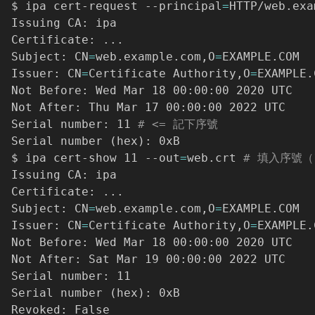
$ ipa cert-request --principal
=
HTTP/web.exa
Issuing CA: ipa

Certificate: 
..
.

Subject: CN
=
web.example.com,O
=
EXAMPLE.COM

Issuer: CN
=
Certificate Authority,O
=
EXAMPLE.
Not Before: Wed Mar 18 00:00:00 2020 UTC

Not After: Thu Mar 17 00:00:00 2022 UTC

Serial number: 11 
# <= 記下序號
Serial number 
(
hex
)
: 0xB

$ ipa cert-show 11 --out
=
web.crt 
# 填入序號（
Issuing CA: ipa

Certificate: 
..
.

Subject: CN
=
web.example.com,O
=
EXAMPLE.COM

Issuer: CN
=
Certificate Authority,O
=
EXAMPLE.
Not Before: Wed Mar 18 00:00:00 2020 UTC

Not After: Sat Mar 19 00:00:00 2022 UTC

Serial number: 11

Serial number 
(
hex
)
: 0xB
