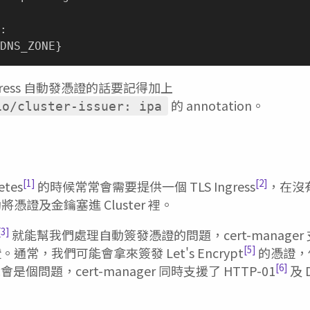
:
DNS_ZONE
}
gress 自動發憑證的話要記得加上
的 annotation。
io/cluster-issuer: ipa
[1]
[2]
tes
的時候常常會需要提供一個 TLS Ingress
，在沒
憑證及金鑰塞進 Cluster 裡。
[3]
就能幫我們處理自動簽發憑證的問題，cert-manager 
[5]
常，我們可能會拿來簽發 Let's Encrypt
的憑證，但
[6]
就會是個問題，cert-manager 同時支援了 HTTP-01
及 