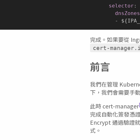
selector
:
dnsZones
-
 $
{
IPA_
完成。如果要從 In
cert-manager.
前言
我們在管理 Kuberne
下，我們會需要手動將
此時 cert-manager
完成自動化簽發憑證。通
Encrypt 通過驗證
式。