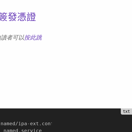
PA 簽發憑證
文的讀者可以
按此跳
named/ipa-ext.conf

 named.service
