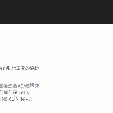
有自動化工具的協助
[4]
支援透過 ACME
來
如何讓 Let's
[7]
DNS-01
兩種方