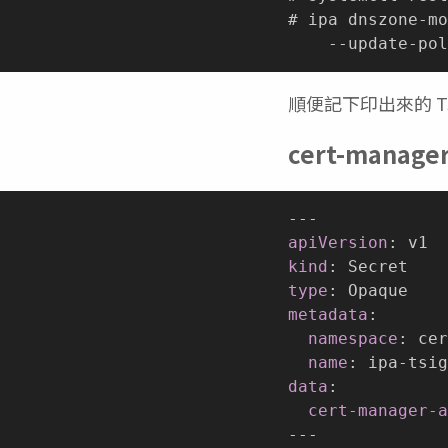
# ipa dnszone-mo
順便記下印出來的 TSIG
cert-manage
---
apiVersion
:
kind
:
type
:
metadata
:
namespace
:
 cer
name
:
 ipa
-
data
:
cert-manager-a
---