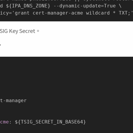
d ${IPA_DNS_ZONE} --dynamic-update=True \

 Key Secret。
r
t
-
manager

cme
:
 $
{
TSIG_SECRET_IN_BASE64
}