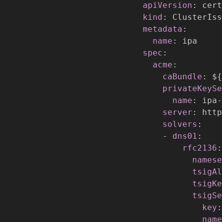
apiVersion
:
 cert
kind
:
metadata
:
name
:
spec
:
acme
:
caBundle
:
 $
{
privateKeySe
name
:
 ipa
-
server
:
 http
solvers
:
-
dns01
:
rfc2136
:
namese
tsigAl
tsigKe
tsigSe
key
:
name