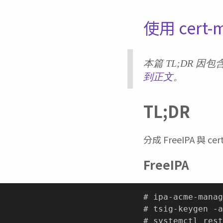
使用 cert-
本篇 TL;DR 因
到正文
。
TL;DR
分成 FreeIPA 與 c
FreeIPA
# ipa-acme-manag
# tsig-keygen -a
# systemctl rest