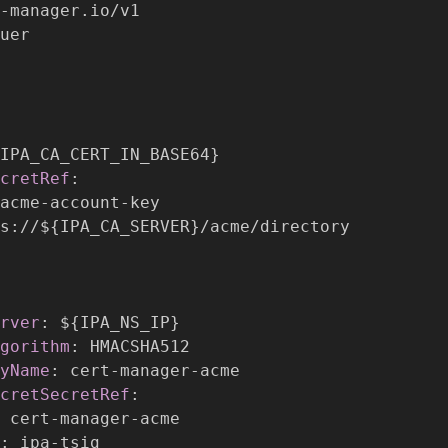
-
IPA_CA_CERT_IN_BASE64
}
cretRef
:
acme
-
account
-
key

s
:
//$
{
IPA_CA_SERVER
}
/acme/directory

rver
:
 $
{
IPA_NS_IP
}
gorithm
:
 HMACSHA512

yName
:
 cert
-
manager
-
acme

cretSecretRef
:
 cert
-
manager
-
acme

:
 ipa
-
tsig
