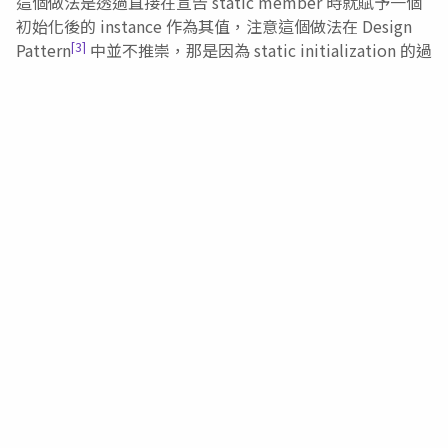
這個做法是透過直接在宣告 static member 時就賦予一個
初始化後的 instance 作為其值，注意這個做法在 Design
[3]
Pattern
中並不推崇，那是因為 static initialization 的過
程在 C++ 中仍有一些未定義的部分。但如果你使用的語言
允許的話，這個做法其實是不錯的：
using
 System
;
class
sealed
 SingletonC 
{
private
static
readonly
SingletonC
 inst
public
static
SingletonC
 Instance 
{
get
{
return
 instance
;
}
}
private
SingletonC
(
)
{
}
}