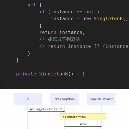
get
{
if
(
instance 
==
null
)
{
                instance 
=
new
SingletonB
(
)
}
return
 instance
;
// 或寫成下列寫法
// return instance ?? (instance
}
}
private
SingletonB
(
)
{
}
}
A
class SingletonB
SingletonB instance
get SingletonB.Instance
if ( instance == null )
new