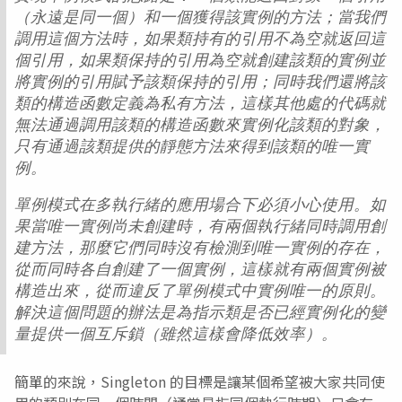
（永遠是同一個）和一個獲得該實例的方法；當我們
調用這個方法時，如果類持有的引用不為空就返回這
個引用，如果類保持的引用為空就創建該類的實例並
將實例的引用賦予該類保持的引用；同時我們還將該
類的構造函數定義為私有方法，這樣其他處的代碼就
無法通過調用該類的構造函數來實例化該類的對象，
只有通過該類提供的靜態方法來得到該類的唯一實
例。
單例模式在多執行緒的應用場合下必須小心使用。如
果當唯一實例尚未創建時，有兩個執行緒同時調用創
建方法，那麼它們同時沒有檢測到唯一實例的存在，
從而同時各自創建了一個實例，這樣就有兩個實例被
構造出來，從而違反了單例模式中實例唯一的原則。
解決這個問題的辦法是為指示類是否已經實例化的變
量提供一個互斥鎖（雖然這樣會降低效率）。
簡單的來說，Singleton 的目標是讓某個希望被大家共同使