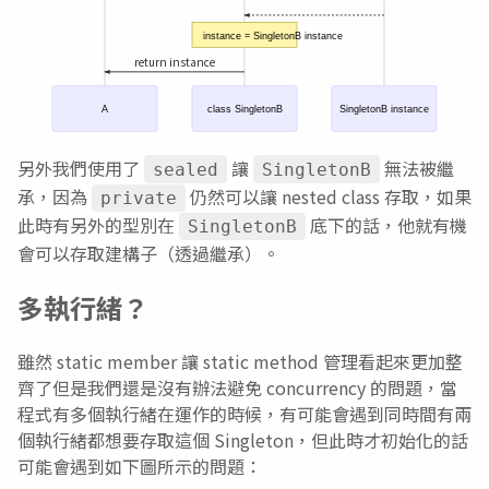
instance = SingletonB instance
return instance
A
class SingletonB
SingletonB instance
另外我們使用了
讓
無法被繼
sealed
SingletonB
承，因為
仍然可以讓 nested class 存取，如果
private
此時有另外的型別在
底下的話，他就有機
SingletonB
會可以存取建構子（透過繼承）。
多執行緒？
雖然 static member 讓 static method 管理看起來更加整
齊了但是我們還是沒有辦法避免 concurrency 的問題，當
程式有多個執行緒在運作的時候，有可能會遇到同時間有兩
個執行緒都想要存取這個 Singleton，但此時才初始化的話
可能會遇到如下圖所示的問題：