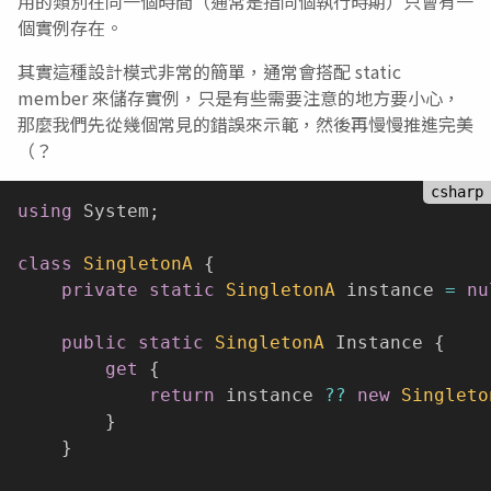
用的類別在同一個時間（通常是指同個執行時期）只會有一
個實例存在。
其實這種設計模式非常的簡單，通常會搭配 static
member 來儲存實例，只是有些需要注意的地方要小心，
那麼我們先從幾個常見的錯誤來示範，然後再慢慢推進完美
（？
using
 System
;
class
SingletonA
{
private
static
SingletonA
 instance 
=
nu
public
static
SingletonA
 Instance 
{
get
{
return
 instance 
??
new
Singleto
}
}