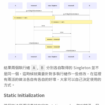
A
instanceA
class Singleton
instanceB
B
get Singleton.Instance
get Singleton.Instance
if ( instance == null )
if ( instance == null )
new
new
instance = instanceA
return instance
instance = instanceB
return instance
A
instanceA
class Singleton
instanceB
B
結果兩個執行緒
,
分別各自取得的 Singleton 並不
A
B
是同一個，這時候就需要針對多執行緒作一些修改，在這裡
有兩派的做法各自有各自的好壞，大家可以自己決定使用的
方式。
Static Initialization