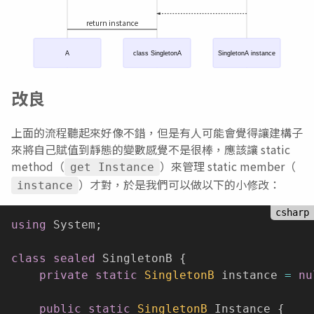
return instance
A
class SingletonA
SingletonA instance
改良
上面的流程聽起來好像不錯，但是有人可能會覺得讓建構子
來將自己賦值到靜態的變數感覺不是很棒，應該讓 static
method（
）來管理 static member（
get Instance
）才對，於是我們可以做以下的小修改：
instance
using
 System
;
class
sealed
 SingletonB 
{
private
static
SingletonB
 instance 
=
nu
public
static
SingletonB
 Instance 
{