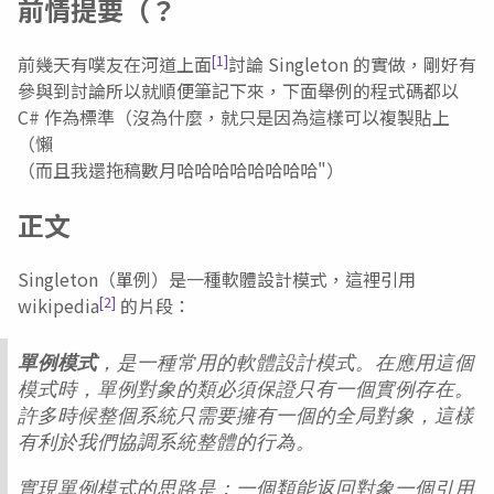
前情提要（？
[1]
前幾天有噗友在河道上面
討論 Singleton 的實做，剛好有
參與到討論所以就順便筆記下來，下面舉例的程式碼都以
C# 作為標準（沒為什麼，就只是因為這樣可以複製貼上
（懶
（而且我還拖稿數月哈哈哈哈哈哈哈哈"）
正文
Singleton（單例）是一種軟體設計模式，這裡引用
[2]
wikipedia
的片段：
單例模式
，是一種常用的軟體設計模式。在應用這個
模式時，單例對象的類必須保證只有一個實例存在。
許多時候整個系統只需要擁有一個的全局對象，這樣
有利於我們協調系統整體的行為。
實現單例模式的思路是：一個類能返回對象一個引用