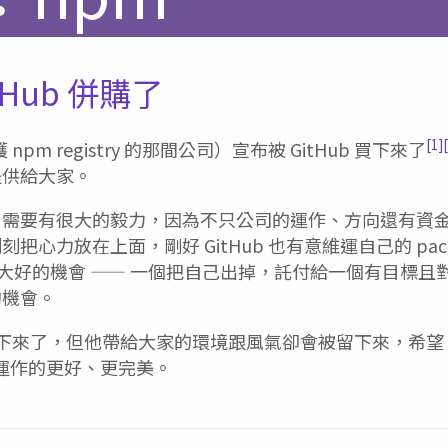
itHub 併購了
[1]
護 npm registry 的那間公司）宣布被 GitHub 買下來了
提供給大家。
rtup 需要有很大的毅力，因為不只公司的運作、方向還有
心力放在上面，剛好 GitHub 也有意維運自己的 package
大好的機會 —— 一個把自己出掉，託付給一個有目標且對 Ope
的機會。
雖然被買下來了，但他帶給大家的環境跟風氣卻會被留下來，希望 G
try 運作的更好、更完美。