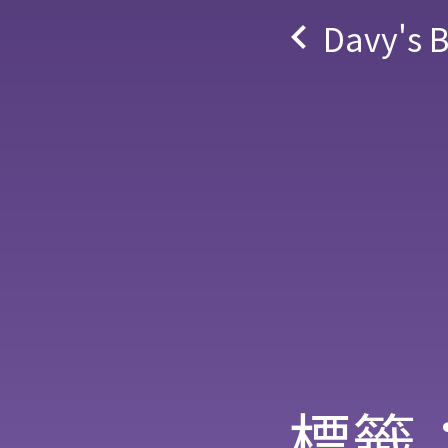
navigate_before
Davy's 
標籤