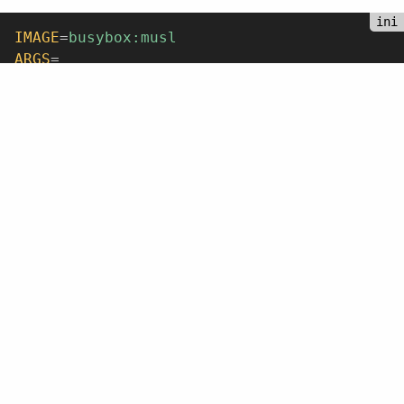
IMAGE
=
busybox:musl
ARGS
=
CMD
=
sh -c 'while true; do echo hello world;
而 systemd 在讀取這個檔案之後會把裡面的內容設成環境
變數，並填入
中，整個 unit file 最後就會
ExecStart
變成這樣：
[Unit]
Description
=
Docker container - hello-world
After
=
docker.service
Requires
=
docker.service
[Service]
TimeoutStartSec
=
0
Restart
=
always
Type
=
notify