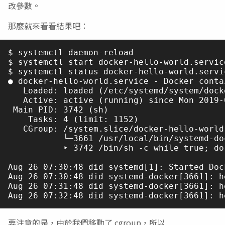
改參數。
那麼就來看看結果吧：
$ systemctl daemon-reload

$ systemctl start docker-hello-world.service
$ systemctl status docker-hello-world.servic
● docker-hello-world.service - Docker conta
   Loaded: loaded (/etc/systemd/system/dock
   Active: active (running) since Mon 2019-
 Main PID: 3742 (sh)

    Tasks: 4 (limit: 1152)

   CGroup: /system.slice/docker-hello-world.
           └─3661 /usr/local/bin/systemd-do
           ‣ 3742 /bin/sh -c while true; do
Aug 26 07:30:48 did systemd[1]: Started Doc
Aug 26 07:30:48 did systemd-docker[3661]: he
Aug 26 07:31:48 did systemd-docker[3661]: he
要注意的是，由於我們移動了 cgroup，所以