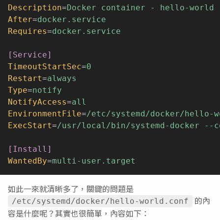
Description
=
Docker container - hello-world
After
=
docker.service
Requires
=
docker.service
[Service]
TimeoutStartSec
=
0
Restart
=
always
Type
=
notify
NotifyAccess
=
all
EnvironmentFile
=
/etc/systemd/docker/hello-w
ExecStart
=
/usr/local/bin/systemd-docker --c
[Install]
WantedBy
=
multi-user.target
如此一來就清晰多了，關鍵的問題是
的內
/etc/systemd/docker/hello-world.conf
容是什麼呢？其實也很簡單，內容如下：