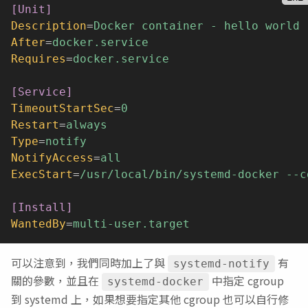
[Unit]
Description
=
Docker container - hello world
After
=
docker.service
Requires
=
docker.service
[Service]
TimeoutStartSec
=
0
Restart
=
always
Type
=
notify
NotifyAccess
=
all
ExecStart
=
/usr/local/bin/systemd-docker --c
[Install]
WantedBy
=
multi-user.target
可以注意到，我們同時加上了與
有
systemd-notify
關的參數，並且在
中指定 cgroup
systemd-docker
到 systemd 上，如果想要指定其他 cgroup 也可以自行修