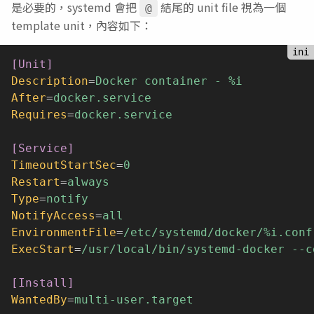
是必要的，systemd 會把
結尾的 unit file 視為一個
@
template unit，內容如下：
[Unit]
Description
=
Docker container - %i
After
=
docker.service
Requires
=
docker.service
[Service]
TimeoutStartSec
=
0
Restart
=
always
Type
=
notify
NotifyAccess
=
all
EnvironmentFile
=
/etc/systemd/docker/%i.conf
ExecStart
=
/usr/local/bin/systemd-docker --c
[Install]
WantedBy
=
multi-user.target