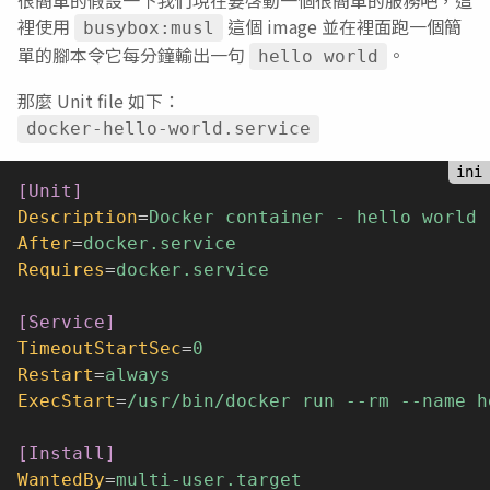
裡使用
這個 image 並在裡面跑一個簡
busybox:musl
單的腳本令它每分鐘輸出一句
。
hello world
那麼 Unit file 如下：
docker-hello-world.service
[Unit]
Description
=
Docker container - hello world
After
=
docker.service
Requires
=
docker.service
[Service]
TimeoutStartSec
=
0
Restart
=
always
ExecStart
=
/usr/bin/docker run --rm --name h
[Install]
WantedBy
=
multi-user.target