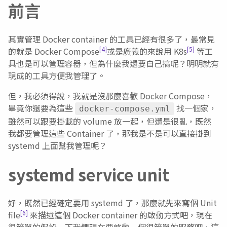
前言
其實管理 Docker container 的工具已經有很多了，最常見
[4]
[5]
的就是 Docker Compose
或是廣義的來說用 K8s
等工
具也是可以管理容器，但為什麼我還要自己搞呢？明明就有
現成的工具方便我管理了。
但，我必須得說，我就是沒那麼喜歡 Docker Compose，
畢竟你還要為這些
找一個家，
docker-compose.yml
雖然可以跟要掛載的 volume 放一起，但還是很亂，既然
我都要管理這些 Container 了，那我是不是可以直接掛到
systemd 上面幫我管理呢？
systemd service unit
好，既然已經確定要用 systemd 了，那麼就先來寫個 Unit
[6]
file
來描述這個 Docker container 的啟動方式吧，現在
很簡單的假設一下我們現在要啓動一個很簡單的服務吧，這