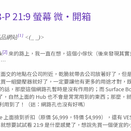
8-P 21:9 螢幕 微・開箱
[1]
品網站
<(_ _)>
[2]
k
來的路上，我一直在想，這個小傢伙（後來發現其實並
……
友面交的地點在公司附近，乾脆就帶去公司放著好了，但
就買一組變壓器就好了，一定要讓他有更多的用途才對，
的話，那麼這個網路孔暫時是沒有作用的；而 Surface Book
源孔了，自然上面的 Hub 也不會是常常用到的東西；那麼，就只
 還沒被利用到了！（迷：網路孔也沒有好嗎）
e 上面撿到折扣（原價 $6,999，特價 $4,999），還有 V
就想要試試看 21:9 是什麼感覺了，想說先買一個便宜