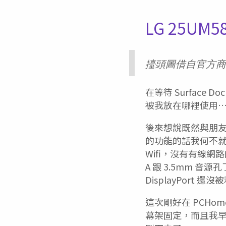
LG 25UM5
擡頭圖借自官方商
在等待 Surface Doc
被我放在哪裡使用
後來想說既然與朋
的功能的話我何不
Wifi，沒有有線網路
A 跟 3.5mm 音
DisplayPort
這次剛好在 PCHom
幕架固定，而且我早