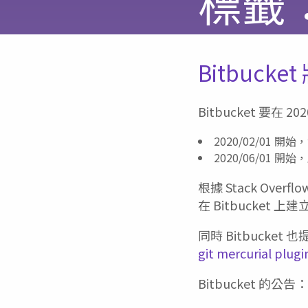
標籤：M
Bitbucket
Bitbucket 要在
2020/02/01 開始
2020/06/01 
根據 Stack Overfl
在 Bitbucket 上
同時 Bitbucket 
git mercurial plugi
Bitbucket 的公告