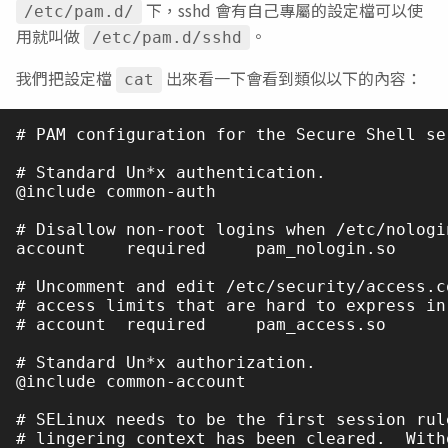
下，sshd 會有自己專屬的設定檔可以使
/etc/pam.d/
用就叫做
。
/etc/pam.d/sshd
我們把設定檔
出來看一下會看到類似以下的內容：
cat
# PAM configuration for the Secure Shell ser
# Standard Un*x authentication.

@include common-auth

# Disallow non-root logins when /etc/nologin
account    required     pam_nologin.so

# Uncomment and edit /etc/security/access.c
# access limits that are hard to express in
# account  required     pam_access.so

# Standard Un*x authorization.

@include common-account

# SELinux needs to be the first session rul
# lingering context has been cleared.  With