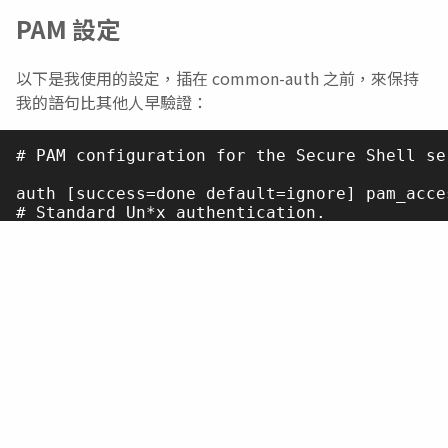
PAM 設定
以下是我使用的設定，插在 common-auth 之前，來保持
我的語句比其他人早驗證：
# PAM configuration for the Secure Shell ser
auth [success=done default=ignore] pam_acce
# Standard Un*x authentication.

@include common-auth

我在這裡使用了
，讓我需要被驗證的時候執行檢
auth
查；
而在控制標記的部分我則是自己撰寫了規則
，表示在
[success=done default=ignore]
的時候就直接回報
並結束驗證流
success
success