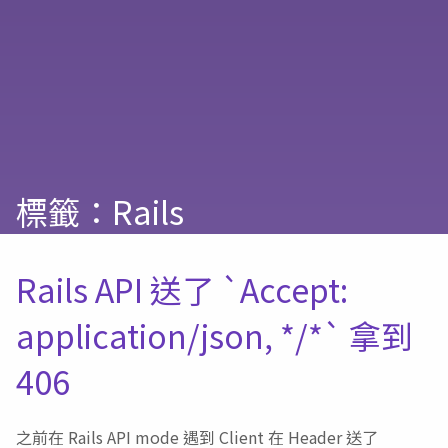
標籤：Rails
Rails API 送了 `Accept:
application/json, */*` 拿到
406
之前在 Rails API mode 遇到 Client 在 Header 送了