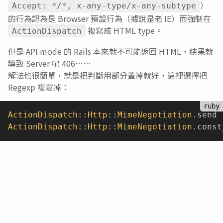
）
Accept: */*, x-any-type/x-any-subtype
的行為認為是 Browser 預設行為（據說是老 IE）而強制在
複寫成 HTML type。
ActionDispatch
但是 API mode 的 Rails 本來就不可能返回 HTML，結果就
導致 Server 噴 406……
解法也很簡單，就是把判斷用部分蓋掉就好，這裡選擇把
Regexp 複寫掉：
ActionDispatch
:
:
Http
:
:
MimeNegotiation
.
send 
ActionDispatch
:
:
Http
:
:
MimeNegotiation
.
const
https://github.com/rails/rails/issues/9940
↩︎
Rails
Ruby
2018 年 2 月 10 日