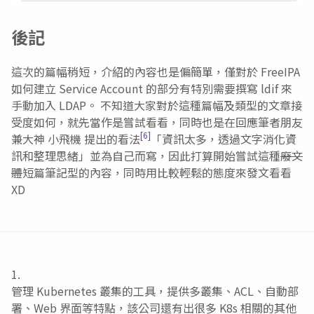
後記
這次的篇幅稍短，介紹的內容也是偏簡單，僅對於 FreeIPA
如何建立 Service Account 的部分有特別需要撰寫 ldif 來
手動加入 LDAP。 不知道大家對於這種篇幅及類型的文章接
受度如何，就先當作是嘗試看看，同時也是在回應筆者朋友
[6]
兼大神 小飛機 提出的看法
「資訊太多，透過文字消化資
訊和整理思緒」並為自己而寫，因此打算開始嘗試這種
廢文
體
短篇筆記型的內容，同時用比較輕鬆的態度來發文看看
XD
管理 Kubernetes 叢集的工具，提供多叢集、ACL、自動部
署、Web 界面等特點，該公司還有出很多 K8s 相關的其他