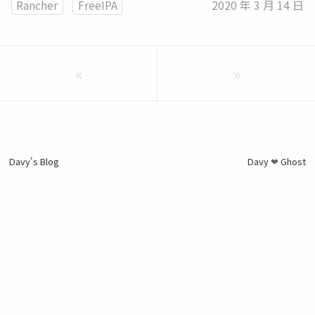
Rancher
FreeIPA
2020 年 3 月 14 日
«
»
Davy's Blog
Davy
Ghost