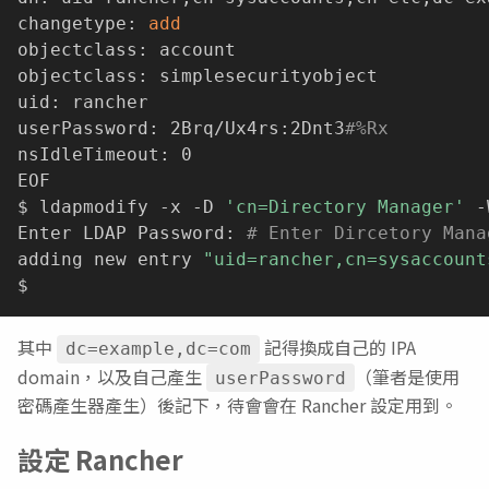
changetype: 
add
objectclass: account

objectclass: simplesecurityobject

uid: rancher

userPassword: 2Brq/Ux4rs:2Dnt3
#%Rx
nsIdleTimeout: 0

EOF

$ ldapmodify -x -D 
'cn=Directory Manager'
 -
Enter LDAP Password: 
# Enter Dircetory Mana
adding new entry 
"uid=rancher,cn=sysaccount
其中
記得換成自己的 IPA
dc=example,dc=com
domain，以及自己產生
（筆者是使用
userPassword
密碼產生器產生）後記下，待會會在 Rancher 設定用到。
設定 Rancher