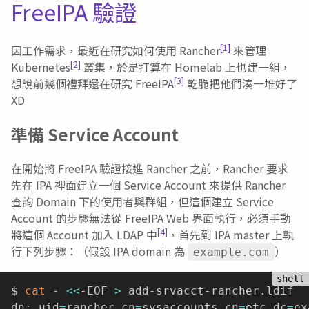
FreeIPA 驗證
[1]
因工作需求，最近在研究如何使用 Rancher
來管理
[2]
Kubernetes
叢集，於是打算在 Homelab 上也建一組，
[3]
想說前幾個禮拜還在研究 FreeIPA
乾脆把他們湊一堆好了
XD
準備 Service Account
在開始將 FreeIPA 驗證接進 Rancher 之前，Rancher 要求
先在 IPA 裡面建立一個 Service Account 來提供 Rancher
查詢 Domain 下的使用者與群組，但這個建立 Service
Account 的步驟無法從 FreeIPA Web 界面執行，必須手動
[4]
將這個 Account 加入 LDAP 中
，首先到 IPA master 上執
行下列步驟：（假設 IPA domain 為
）
example.com
$ 
cat
 - 
<<
-EOF 
>
 add-srvacct-rancher.ldif

dn: uid
=
rancher,cn
=
sysaccounts,cn
=
etc,dc
=
ex