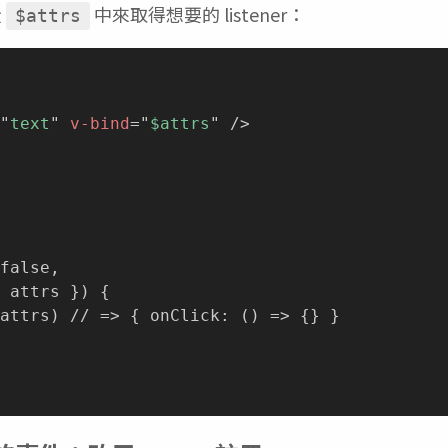
從
中來取得想要的 listener：
$attrs
"
text
"
v-bind
=
"
$attrs
"
/>
false,

 attrs }) {

attrs) // => { onClick: () => {} }
