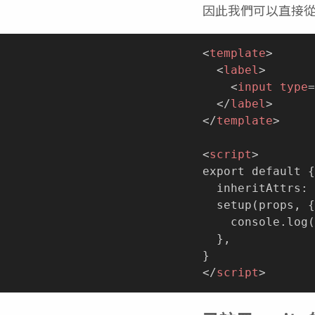
因此我們可以直接
<
template
>
<
label
>
<
input
type
=
</
label
>
</
template
>
<
script
>
export default {

  inheritAttrs: 
  setup(props, {
    console.log(
  },

</
script
>