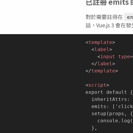
已註冊 emits
對於需要註冊在
e
話，Vue.js 3
<
template
>
<
label
>
<
input
type
=
</
label
>
</
template
>
<
script
>
export default {

  inheritAttrs: 
  emits: ['click
  setup(props, {
    console.log(
  },
