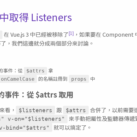
3 中取得 Listeners
[1]
在 Vue.js 3 中已經被移除了
，如果要在 Component 中取
巧了，我們這邊就分成兩個部分來討論。
ot 的事件：從
拿
$attrs
的名稱註冊到
中
onCamelCase
props
的事件：從 $attrs 取用
說明來看，
跟
合併了，以前需要
$listeners
$attrs
來手動把屬性及監聽器傳遞到
s" v-on="$listeners"
就可以搞定了。
v-bind="$attrs"