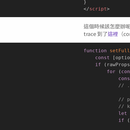
</
script
>
這個時候該怎麼辦呢？
trace 到了
這裡
（com
function
setFull
const
[
optio
if
(
rawProps
for
(
con
cons
// .
// p
// k
let
 
if
(
                