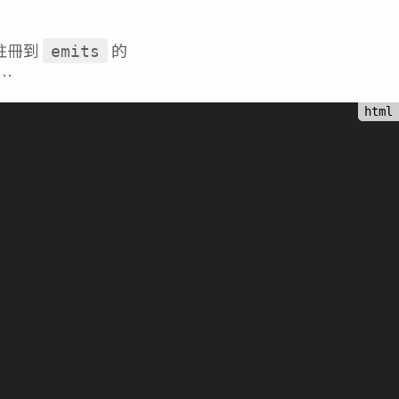
註冊到
的
emits
…