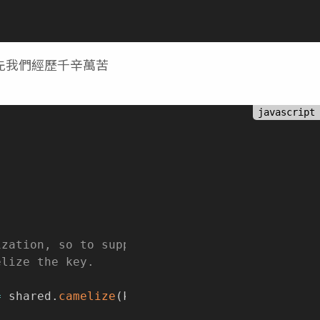
首先我們經歷千辛萬苦
ization, so to support
elize the key.
=
 shared
.
camelize
(
key
)
)
)
)
{