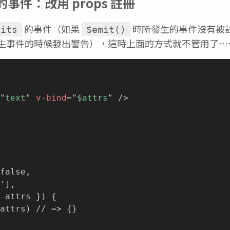
 的事件：改用 props 註冊
的事件（如果
時所發生的事件沒有被
mits
$emit()
 會在發生事件的時候發出警告），這時上面的方式就不管用了…
"
text
"
v-bind
=
"
$attrs
"
/>
false,

'],

 attrs }) {

attrs) // => {}
