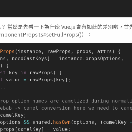
 當然是先看一下為什麼 Vue.js 會有如此的差別啦，
ponentProps.ts#setFullProps()）：
Props
(
instance
,
 rawProps
,
 props
,
 attrs
)
{
ns
,
 needCastKeys
]
=
 instance
.
propsOptions
;
)
{
st
 key 
in
 rawProps
)
{
t
 value 
=
 rawProps
[
key
]
;
..
rop option names are camelized during normal
ebab -> camel conversion here we need to cam
camelKey
;
options 
&&
 shared
.
hasOwn
(
options
,
(
camelKey 
props
[
camelKey
]
=
 value
;