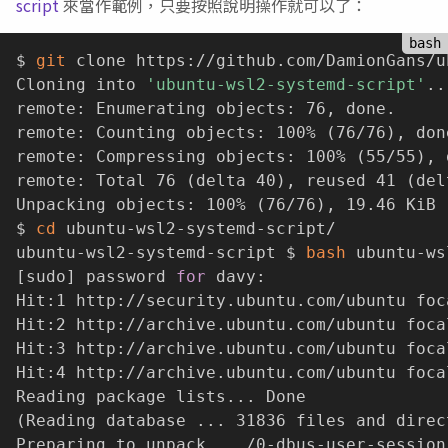
script
來當作範例，只要按照說明操作就可以了：
$ 
git
 clone https://github.com/DamionGans/u
Cloning into 
'ubuntu-wsl2-systemd-script'
..
remote: Enumerating objects: 76, done.

remote: Counting objects: 100% 
(
76/76
)
, don
remote: Compressing objects: 100% 
(
55/55
)
, 
remote: Total 76 
(
delta 40
)
, reused 41 
(
del
Unpacking objects: 100% 
(
76/76
)
, 19.46 KiB 
$ 
cd
 ubuntu-wsl2-systemd-script/

ubuntu-wsl2-systemd-script $ 
bash
[
sudo
]
 password 
for
 davy:

Hit:1 http://security.ubuntu.com/ubuntu foc
Hit:2 http://archive.ubuntu.com/ubuntu focal
Hit:3 http://archive.ubuntu.com/ubuntu foca
Hit:4 http://archive.ubuntu.com/ubuntu foca
Reading package lists
..
(
Reading database 
..
. 31836 files and direc
Preparing to unpack 
..
./0-dbus-user-session