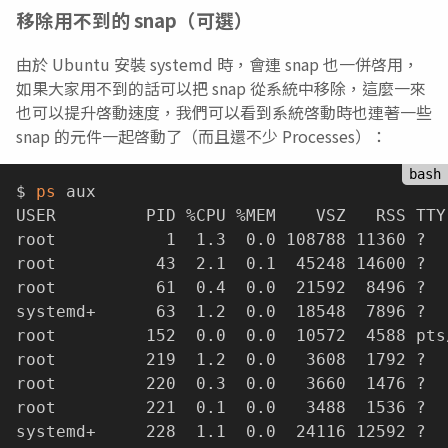
移除用不到的 snap（可選）
由於 Ubuntu 安裝 systemd 時，會連 snap 也一併啓用，
如果大家用不到的話可以把 snap 從系統中移除，這麼一來
也可以提升啓動速度，我們可以看到系統啓動時也連著一些
snap 的元件一起啓動了（而且還不少 Processes）：
$ 
ps
 aux

USER         PID %CPU %MEM    VSZ   RSS TTY
root           1  1.3  0.0 108788 11360 ?  
root          43  2.1  0.1  45248 14600 ?  
root          61  0.4  0.0  21592  8496 ?  
systemd+      63  1.2  0.0  18548  7896 ?  
root         152  0.0  0.0  10572  4588 pts
root         219  1.2  0.0   3608  1792 ?  
root         220  0.3  0.0   3660  1476 ?  
root         221  0.1  0.0   3488  1536 ?  
systemd+     228  1.1  0.0  24116 12592 ?  