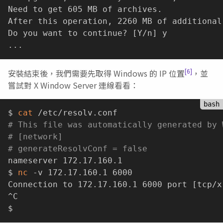
Need to get 605 MB of archives.

After this operation, 2260 MB of additional
Do you want to continue? 
[
Y/n
]
..
[6]
安裝結束後，我們需要先取得 Windows 的 IP 位置
，並
嘗試對 X Window Server 連線看看：
$ 
cat
# This file was automatically generated by 
# [network]
# generateResolvConf = false
nameserver 172.17.160.1

$ 
nc
 -v 172.17.160.1 6000

Connection to 172.17.160.1 6000 port 
[
tcp/x
^C
