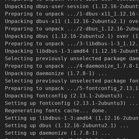
Unpacking dbus-user-session 
(
1.12.16-2ubunt
Preparing to unpack 
..
./1-dbus-x11_1.12.16-
Unpacking dbus-x11 
(
1.12.16-2ubuntu2.1
)
 ove
Preparing to unpack 
..
./2-dbus_1.12.16-2ubu
Unpacking dbus 
(
1.12.16-2ubuntu2.1
)
 over 
(
1
Preparing to unpack 
..
./3-libdbus-1-3_1.12.
Unpacking libdbus-1-3:amd64 
(
1.12.16-2ubunt
Selecting previously unselected package daem
Preparing to unpack 
..
./4-daemonize_1.7.8-1
Unpacking daemonize 
(
1.7.8-1
)
..
.

Selecting previously unselected package font
Preparing to unpack 
..
./5-fontconfig_2.13.1
Unpacking fontconfig 
(
2.13.1-2ubuntu3
)
..
.

Setting up fontconfig 
(
2.13.1-2ubuntu3
)
..
.

Regenerating fonts cache
..
. done.

Setting up libdbus-1-3:amd64 
(
1.12.16-2ubun
Setting up dbus 
(
1.12.16-2ubuntu2.1
)
..
.

Setting up daemonize 
(
1.7.8-1
)
..
.
