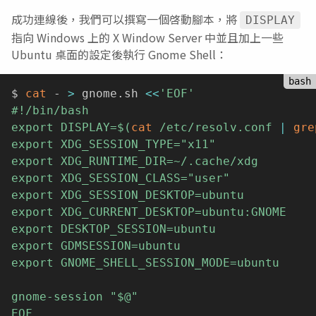
成功連線後，我們可以撰寫一個啓動腳本，將
DISPLAY
指向 Windows 上的 X Window Server 中並且加上一些
Ubuntu 桌面的設定後執行 Gnome Shell：
$ 
cat
 - 
>
 gnome.sh 
<<
'EOF'

#!/bin/bash

export DISPLAY=
$(
cat
 /etc/resolv.conf 
|
gre
export XDG_SESSION_TYPE="x11"

export XDG_RUNTIME_DIR=~/.cache/xdg

export XDG_SESSION_CLASS="user"

export XDG_SESSION_DESKTOP=ubuntu

export XDG_CURRENT_DESKTOP=ubuntu:GNOME

export DESKTOP_SESSION=ubuntu

export GDMSESSION=ubuntu

export GNOME_SHELL_SESSION_MODE=ubuntu

gnome-session "
$@
"

EOF