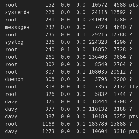
root         152  0.0  0.0  10572  4588 pts
systemd+     228  0.0  0.0  24116 12592 ?  
root         231  0.0  0.0 241020  9280 ?  
message+     232  0.0  0.0   7428  4640 ?  
root         235  0.0  0.1  29216 17788 ?  
syslog       236  0.0  0.0 224328  4296 ?  
root         240  0.1  0.0  16852  7728 ?  
root         261  0.0  0.0 236408  9084 ?  
root         302  0.0  0.0   8540  2764 ?  
root         307  0.0  0.1 108036 20512 ?  
daemon       308  0.0  0.0   3796  2200 ?  
root         318  0.0  0.0   7356  2172 tty
root         326  0.0  0.0   5832  1744 ?  
davy         376  0.0  0.0  18444  9708 ?  
davy         377  0.0  0.0 110132  3188 ?  
davy         387  0.0  0.0  10180  5252 pts
root        1168  0.0  0.1 283780 15888 ?  
davy        1273  0.0  0.0  10604  3316 pts