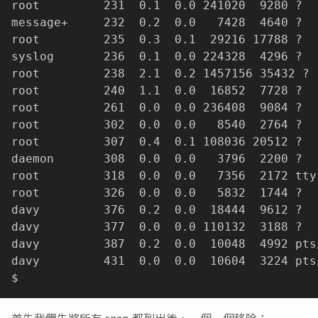
root         231  0.1  0.0 241020  9280 ?  
message+     232  0.2  0.0   7428  4640 ?  
root         235  0.3  0.1  29216 17788 ?  
syslog       236  0.1  0.0 224328  4296 ?  
root         238  2.1  0.2 1457156 35432 ? 
root         240  1.1  0.0  16852  7728 ?  
root         261  0.0  0.0 236408  9084 ?  
root         302  0.0  0.0   8540  2764 ?  
root         307  0.4  0.1 108036 20512 ?  
daemon       308  0.0  0.0   3796  2200 ?  
root         318  0.0  0.0   7356  2172 tty
root         326  0.0  0.0   5832  1744 ?  
davy         376  0.2  0.0  18444  9612 ?  
davy         377  0.0  0.0 110132  3188 ?  
davy         387  0.2  0.0  10048  4992 pts
davy         431  0.0  0.0  10604  3224 pts
首先我們先將所有 snap 都列出後，一個一個移除：