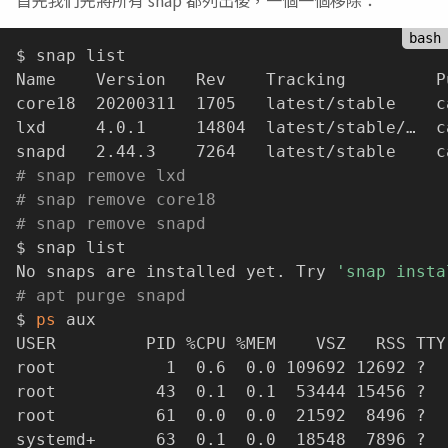
$ snap list

Name    Version   Rev    Tracking         P
core18  20200311  1705   latest/stable    c
lxd     4.0.1     14804  latest/stable/…  c
# snap remove lxd
# snap remove core18
# snap remove snapd
$ snap list

No snaps are installed yet. Try 
'snap insta
# apt purge snapd
$ 
ps
 aux

USER         PID %CPU %MEM    VSZ   RSS TTY
root           1  0.6  0.0 109692 12692 ?  
root          43  0.1  0.1  53444 15456 ?  
root          61  0.0  0.0  21592  8496 ?  
systemd+      63  0.1  0.0  18548  7896 ?  