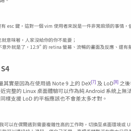
oard 沒有 esc 鍵，這對一個 vim 使用者來說是一件非常麻煩的
同時也就意味著，人家沒給你的你不能要；
外就是了，12.9" 的 retina 螢幕、流暢的畫面及反應、還有蘋
 S4
[7]
[8]
考量其實是因為在使用過 Note 9 上的 DeX
及 LoD
之後
完整的 Linux 桌面體驗可以作為純 Android 系統上
，表示同樣支援 LoD 的平板應該也不會差太多才對。
oD，我可以在偶爾遇到需要複雜性高的工作時，切換至桌面環境或 Ub