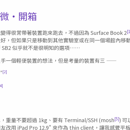
ate 微・開箱
[
得很常帶著裝置跑來跑去，不過因為 Surface Book 2
還好，但如果只是移動到其他實驗室或在同一個場館內移
 SB2 似乎就不是很明知的選項……
手一個輕便裝置的想法，但是考量的裝置有三 ——
[2]
9"
4]
[5]
不要超過 1kg、要有 Terminal/SSH (mosh
) 
 iPad Pro 12.9" 來作為 thin client，讓我