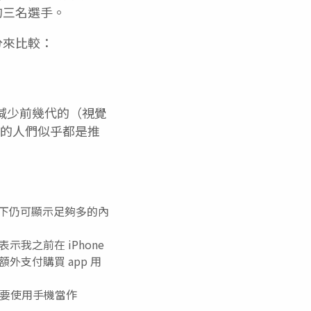
的三名選手。
分來比較：
，減少前幾代的（視覺
式開發的人們似乎都是推
形下仍可顯示足夠多的內
示我之前在 iPhone
額外支付購買 app 用
要使用手機當作