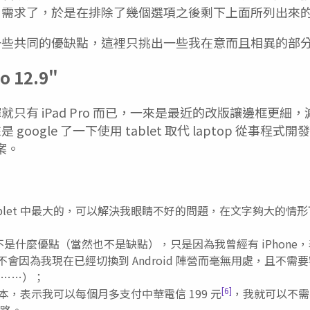
用需求了，於是在排除了幾個選項之後剩下上面所列出來
一些共同的優缺點，這裡只挑出一些我在意而且相異的部
o 12.9"
只有 iPad Pro 而已，一來是最近的改版讓邊框更細
google 了一下使用 tablet 取代 laptop 從事程
方案。
ablet 中最大的，可以解決我眼睛不好的問題，在文字夠大的情
不是什麼優點（當然也不是缺點），只是因為我曾經有 iPhone，表
以不會因為我現在已經切換到 Android 陣營而毫無用處，且不需要
……）；
[6]
uar 版本，表示我可以每個月多支付中華電信 199 元
，我就可以不需
網路。