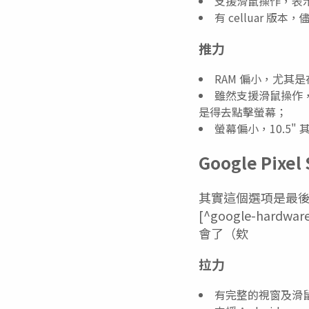
支援滑鼠操作，表
有 celluar 版
推力
RAM 偏小，尤其是在
雖然支援滑鼠操作，但
是得去點擊螢幕；
螢幕偏小，10.5
Google Pixel 
其實這個選項是最後
[^google-har
會了（欸
拉力
有完整的視窗及滑鼠操