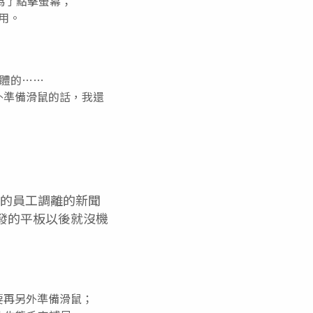
為了點擊螢幕；
使用。
記憶體的……
額外準備滑鼠的話，我還
門的員工調離的新聞
 自己研發的平板以後就沒機
需要再另外準備滑鼠；