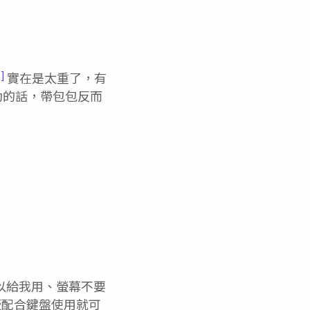
1]
實在是太重了，有
動的話，帶包包反而
可以給我用、螢幕不要
感覺平板配合鍵盤使用就可