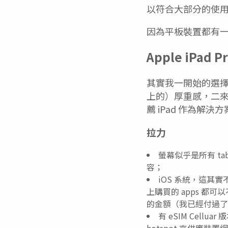
以符合大部分的使
因為平板裝置都有
Apple iPad Pr
其實我一開始的選擇就
上的）厚重感，二來是 
薦 iPad 作為解決
拉力
螢幕似乎是所有 t
容；
iOS 系統，這其實
上購買的 apps 都可
的金額（我已經付過了
有 eSIM Cell
hotspot 來供應裝置