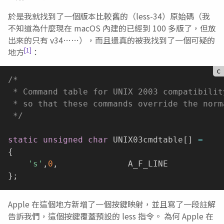
於是我就找到了一個版本比較舊的（less-34）原始碼（我
不知道為什麼現在 macOS 內建的已經到 100 多版了，但放
出來的只有 v34……），而且還真的被我找到了一個可疑的
[1]
地方
：
/* 

 * Command table for UNIX 2003 compatibilit
 * so that these commands override the norm
 */
static
unsigned
char
 UNIX03cmdtable
[
]
=
{
's'
,
0
,
}
;
Apple 在這個地方新增了一個按鍵映射，並且寫了一段註解
告訴我們，這個按鍵覆蓋預設的 less 指令。 為何 Apple 在